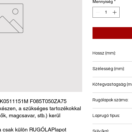
Mennyiség
*
Hossz (mm):
573+735
Szélesség (mm):
60
Kötegvastagság (m
19
Rugólapok száma:
K0511151M F085T050ZA75
észen, a szükséges tartozékokkal
1
ők, magcsavar, stb.) kerül
Laprugó típus:
Hátsó rugó
a csak külön RUGÓLAPlapot
Súly (kg):