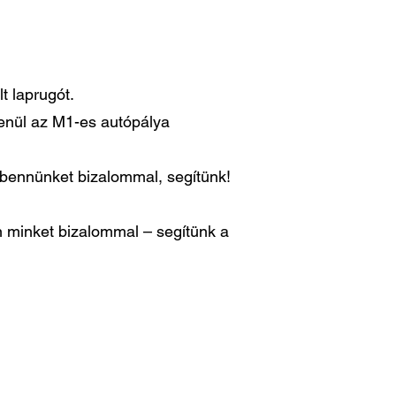
t laprugót.
lenül az M1-es autópálya
n bennünket bizalommal, segítünk!
 minket bizalommal – segítünk a