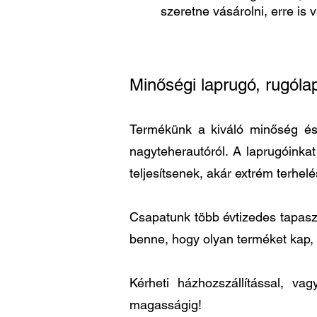
szeretne vásárolni, erre is 
Minőségi laprugó, rugóla
Termékünk a kiváló minőség és a
nagyteherautóról. A laprugóinka
teljesítsenek, akár extrém terhel
Csapatunk több évtizedes tapaszta
benne, hogy olyan terméket kap,
Kérheti házhozszállítással, v
magasságig!