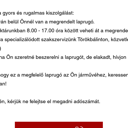
 a gyors és rugalmas kiszolgálást:
órán belül Önnél van a megrendelt laprugó.
ktárunkban 8.00 - 17.00 óra között veheti át a megrendel
ra specializálódott szakszervizünk Törökbálinton, közvet
)
ha Ön szeretné beszerelni a laprugót, de elakadt, hívjo
gy ez a megfelelő laprugó az Ön járművéhez, keressen
ban!
, kérjük ne felejtse el megadni adószámát.