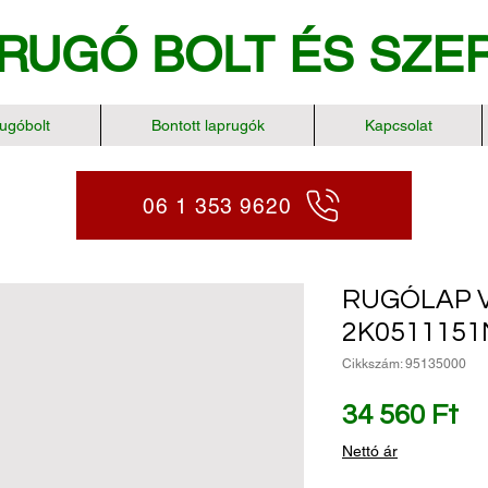
RUGÓ BOLT
ÉS SZE
ugóbolt
Bontott laprugók
Kapcsolat
06 1 353 9620
RUGÓLAP V
2K0511151
Cikkszám: 95135000
Ár
34 560 Ft
Nettó ár