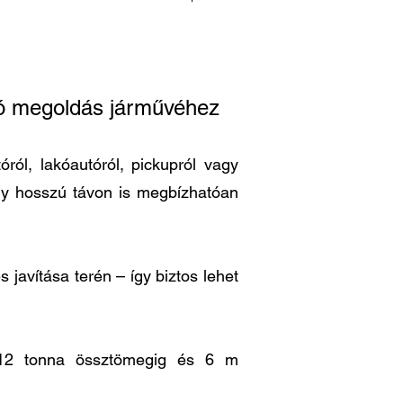
ató megoldás járművéhez
ról, lakóautóról, pickupról vagy
ogy hosszú távon is megbízhatóan
 javítása terén – így biztos lehet
is 12 tonna össztömegig és 6 m