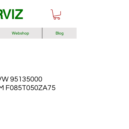
RVIZ
Webshop
Blog
W 95135000
M F085T050ZA75