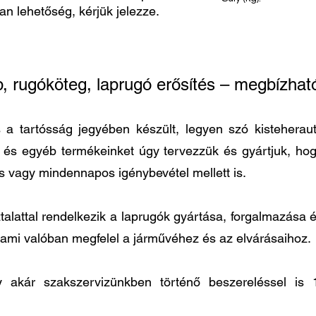
van lehetőség, kérjük jelezze.
10
p, rugóköteg, laprugó erősítés – megbízh
 tartósság jegyében készült, legyen szó kisteherautó
t és egyéb termékeinket úgy tervezzük és gyártjuk, h
és vagy mindennapos igénybevétel mellett is.
lattal rendelkezik a laprugók gyártása, forgalmazása és
 ami valóban megfelel a járművéhez és az elvárásaihoz.
agy akár szakszervizünkben történő beszereléssel 