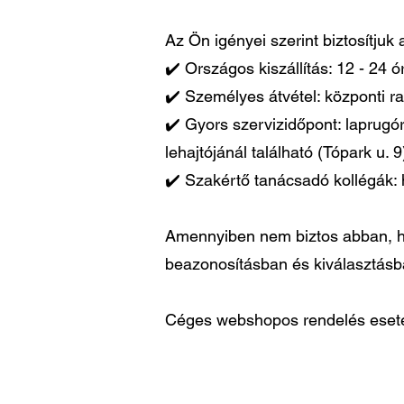
Az Ön igényei szerint biztosítjuk
✔️ Országos kiszállítás: 12 - 24 
✔️ Személyes átvétel: központi ra
✔️ Gyors szervizidőpont: laprugó
lehajtójánál található (Tópark u. 9
✔️ Szakértő tanácsadó kollégák: 
Amennyiben nem biztos abban, ho
beazonosításban és kiválasztás
Céges webshopos rendelés esetén