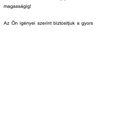
magasságig!
Az Ön igényei szerint biztosítjuk a gyors
és rugalmas kiszolgálást:
✔️ Országos kiszállítás: 12 - 24 órán belül
Önnél van a megrendelt laprugó.
✔️ Személyes átvétel: központi
raktárunkban
8.00 - 17.00
óra között
veheti át a megrendelt laprugót.
✔️ Gyors szervizidőpont: laprugóra
specializálódott szakszervizünk
Törökbálinton, közvetlenül az M1-es
autópálya lehajtójánál található (Tópark u.
9)
✔️ Szakértő tanácsadó kollégák: ha Ön
szeretné beszerelni a laprugót, de