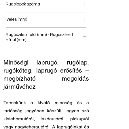
Rugólapok száma
1
Ívelés (mm)
Rugószilent elöl (mm) - Rugószilent
hátul (mm)
-
Minőségi laprugó, rugólap,
rugóköteg, laprugó erősítés –
megbízható megoldás
járművéhez
Termékünk a kiváló minőség és a
tartósság jegyében készült, legyen szó
kisteherautóról, lakóautóról, pickupról
vagy nagyteherautóról. A laprugóinkat és