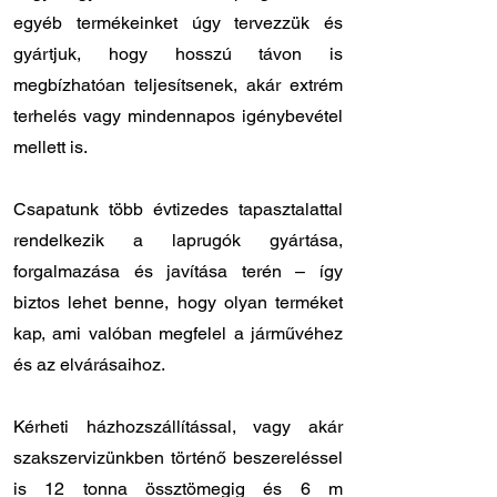
egyéb termékeinket úgy tervezzük és
gyártjuk, hogy hosszú távon is
megbízhatóan teljesítsenek, akár extrém
terhelés vagy mindennapos igénybevétel
mellett is.
Csapatunk több évtizedes tapasztalattal
rendelkezik a laprugók gyártása,
forgalmazása és javítása terén – így
biztos lehet benne, hogy olyan terméket
kap, ami valóban megfelel a járművéhez
és az elvárásaihoz.
Kérheti házhozszállítással, vagy akár
szakszervizünkben történő beszereléssel
is 12 tonna össztömegig és 6 m