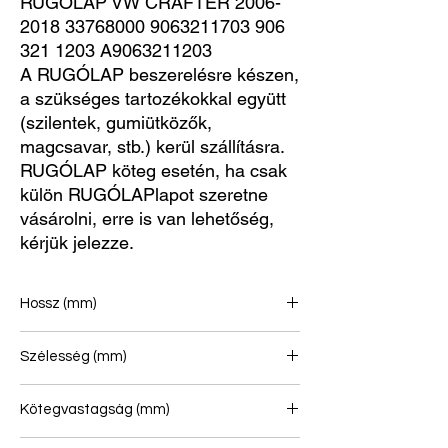
RUGÓLAP VW CRAFTER 2006-
2018 33768000 9063211703 906 
321 1203 A9063211203
A RUGÓLAP beszerelésre készen,
a szükséges tartozékokkal együtt
(szilentek, gumiütközők,
magcsavar, stb.) kerül szállításra.
RUGÓLAP köteg esetén, ha csak
külön RUGÓLAPlapot szeretne
vásárolni, erre is van lehetőség,
kérjük jelezze.
Hossz (mm)
670/670
Szélesség (mm)
75
Kötegvastagság (mm)
30