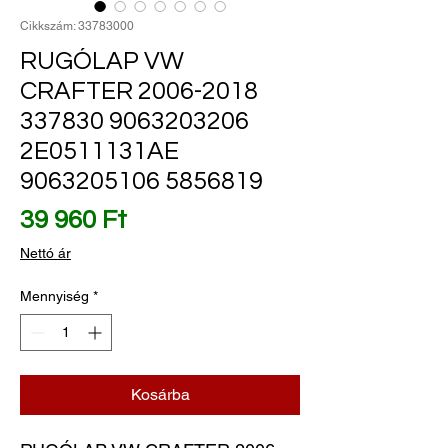
Cikkszám: 33783000
RUGÓLAP VW
CRAFTER 2006-2018
337830 9063203206
2E0511131AE
9063205106 5856819
Ár
39 960 Ft
Nettó ár
Mennyiség
*
Kosárba