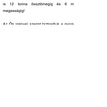
is 12 tonna össztömegig és 6 m
magasságig!
Az Ön igényei szerint biztosítjuk a gyors
és rugalmas kiszolgálást:
✔️ Országos kiszállítás: 12 - 24 órán belül
Önnél van a megrendelt laprugó.
✔️ Személyes átvétel: központi
raktárunkban
8.00 - 17.00
óra között
veheti át a megrendelt laprugót.
✔️ Gyors szervizidőpont: laprugóra
specializálódott szakszervizünk
Törökbálinton, közvetlenül az M1-es
autópálya lehajtójánál található (Tópark u.
9)
✔️ Szakértő tanácsadó kollégák: ha Ön