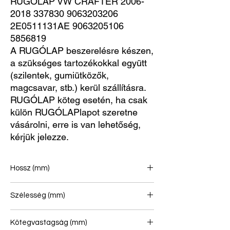
RUGÓLAP VW CRAFTER 2006-
2018 337830 9063203206 
2E0511131AE 9063205106 
5856819
A RUGÓLAP beszerelésre készen,
a szükséges tartozékokkal együtt
(szilentek, gumiütközők,
magcsavar, stb.) kerül szállításra.
RUGÓLAP köteg esetén, ha csak
külön RUGÓLAPlapot szeretne
vásárolni, erre is van lehetőség,
kérjük jelezze.
Hossz (mm)
740/753
Szélesség (mm)
70
Kötegvastagság (mm)