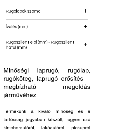
26
Rugólapok száma
1
Ívelés (mm)
105
Rugószilent elöl (mm) - Rugószilent
hátul (mm)
12/60 - 12/60
Minőségi laprugó, rugólap,
rugóköteg, laprugó erősítés –
megbízható megoldás
járművéhez
Termékünk a kiváló minőség és a
tartósság jegyében készült, legyen szó
kisteherautóról, lakóautóról, pickupról