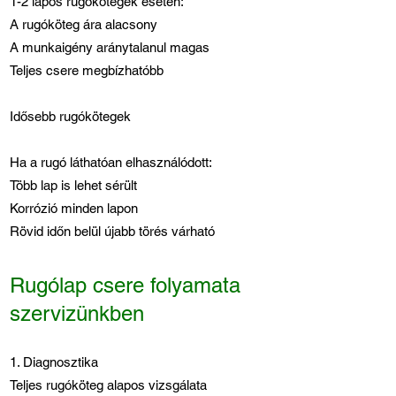
1-2 lapos rugókötegek esetén:
A rugóköteg ára alacsony
A munkaigény aránytalanul magas
Teljes csere megbízhatóbb
Idősebb rugókötegek
Ha a rugó láthatóan elhasználódott:
Több lap is lehet sérült
Korrózió minden lapon
Rövid időn belül újabb törés várható
Rugólap csere folyamata
szervizünkben
1. Diagnosztika
Teljes rugóköteg alapos vizsgálata