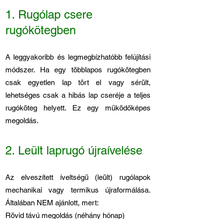
1. Rugólap csere
rugókötegben
A leggyakoribb és legmegbízhatóbb felújítási
módszer. Ha egy többlapos rugókötegben
csak egyetlen lap tört el vagy sérült,
lehetséges csak a hibás lap cseréje a teljes
rugóköteg helyett. Ez egy működőképes
megoldás.
2. Leült laprugó újraívelése
Az elveszített íveltségű (leült) rugólapok
mechanikai vagy termikus újraformálása.
Általában NEM ajánlott, mert:
Rövid távú megoldás (néhány hónap)