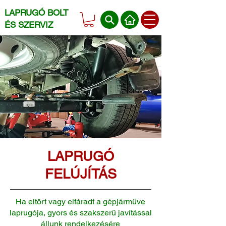
LAPRUGÓ BOLT
ÉS SZERVIZ
LAPRUGÓ
FELÚJÍTÁS
Ha eltört vagy elfáradt a gépjárműve
laprugója, gyors és szakszerű javítással
állunk rendelkezésére