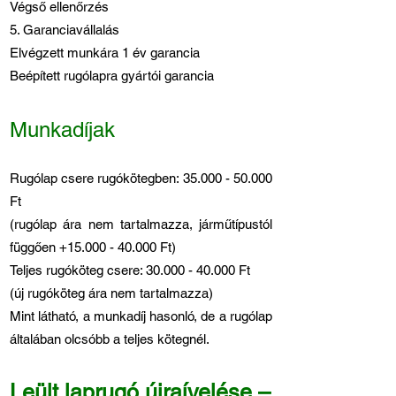
Végső ellenőrzés
5. Garanciavállalás
Elvégzett munkára 1 év garancia
Beépített rugólapra gyártói garancia
Munkadíjak
Rugólap csere rugókötegben:
35.000 - 50.000
Ft
(rugólap ára nem tartalmazza, járműtípustól
függően +15.000 - 40.000 Ft)
Teljes rugóköteg csere:
30.000 - 40.000
Ft
(új rugóköteg ára nem tartalmazza)
Mint látható, a munkadíj hasonló, de a rugólap
általában olcsóbb a teljes kötegnél.
Leült laprugó újraívelése –