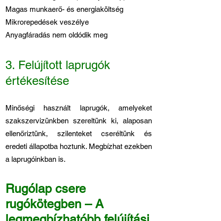
Magas munkaerő- és energiaköltség
Mikrorepedések veszélye
Anyagfáradás nem oldódik meg
3. Felújított laprugók
értékesítése
Minőségi használt laprugók, amelyeket
szakszervizünkben szereltünk ki, alaposan
ellenőriztünk, szilenteket cseréltünk és
eredeti állapotba hoztunk. Megbízhat ezekben
a laprugóinkban is.
Rugólap csere
rugókötegben – A
legmegbízhatóbb felújítási