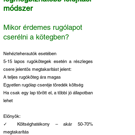
módszer
Mikor érdemes rugólapot
cserélni a kötegben?
Nehézteherautók esetében
5-15 lapos rugókötegek esetén a részleges
csere jelentős megtakarítást jelent:
A teljes rugóköteg ára magas
Egyetlen rugólap cseréje töredék költség
Ha csak egy lap törött el, a többi jó állapotban
lehet
Előnyök:
✓ Költséghatékony – akár 50-70%
megtakarítás