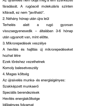
Az újraívelés nem oldja meg a fém szerkezeti
fáradását. A rugóacél molekuláris szinten
kifáradt, ez nem "javítható".
2. Néhány hónap után újra leül
Terhelés alatt a rugó gyorsan
visszaegyenesedik – általában 3-6 hónap
után ugyanott van, mint előtte.
3. Mikrorepedések veszélye
A hevítés és hajlítás új mikrorepedéseket
hozhat létre
Ezek töréshez vezethetnek
Komoly balesetveszély
4. Magas költség
Az újraívelés munka- és energiaigényes:
Szakképzett munkaerő
Speciális berendezések
Hevítés energiaköltsége
Időigényes folyamat