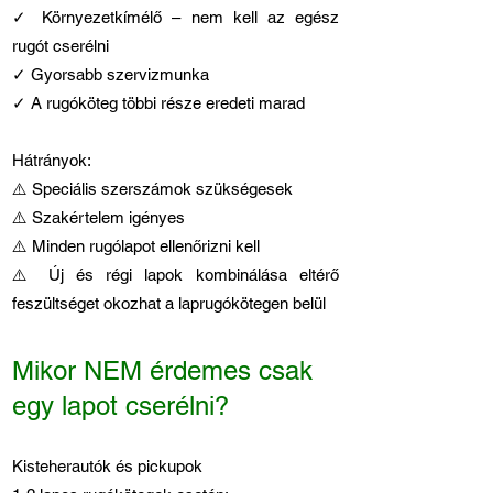
✓ Környezetkímélő – nem kell az egész
rugót cserélni
✓ Gyorsabb szervizmunka
✓ A rugóköteg többi része eredeti marad
Hátrányok:
⚠️ Speciális szerszámok szükségesek
⚠️ Szakértelem igényes
⚠️ Minden rugólapot ellenőrizni kell
⚠️ Új és régi lapok kombinálása eltérő
feszültséget okozhat a laprugókötegen belül
Mikor NEM érdemes csak
egy lapot cserélni?
Kisteherautók és pickupok