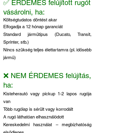
✅ ÉRDEMES felújított rugót
vásárolni, ha:
Költségtudatos döntést akar
Elfogadja a 12 hónap garanciát
Standard járműtípus (Ducato, Transit,
Sprinter, stb.)
Nincs szükség teljes élettartamra (pl. idősebb
jármű)
❌ NEM ÉRDEMES felújítás,
ha:
Kisteherautó vagy pickup 1-2 lapos rugója
van
Több rugólap is sérült vagy korrodált
A rugó láthatóan elhasználódott
Kereskedelmi használat – megbízhatóság
elsődleges