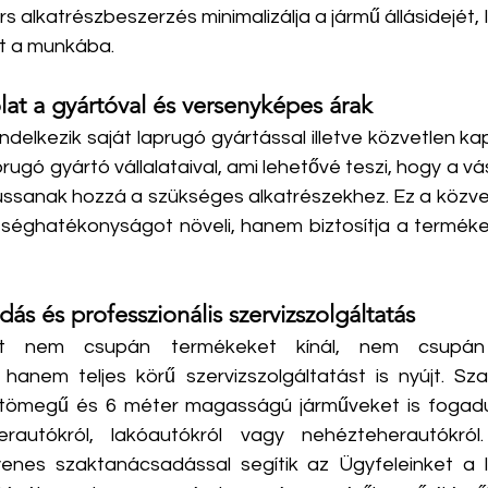
rs alkatrészbeszerzés minimalizálja a jármű állásidejét, 
t a munkába. ​
lat a gyártóval és versenyképes árak
delkezik saját laprugó gyártással illetve közvetlen kap
rugó gyártó vállalataival, ami lehetővé teszi, hogy a vás
ussanak hozzá a szükséges alkatrészekhez. Ez a közvet
séghatékonyságot növeli, hanem biztosítja a terméke
dás és professzionális szervizszolgáltatás
t nem csupán termékeket kínál, nem csupán 
hanem teljes körű szervizszolgáltatást is nyújt. Sza
tömegű és 6 méter magasságú járműveket is fogadun
herautókról, lakóautókról vagy nehézteherautókról.
enes szaktanácsadással segítik az Ügyfeleinket a l