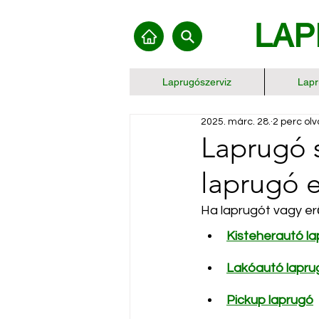
LAP
Laprugószerviz
Lapr
2025. márc. 28.
2 perc ol
Laprugó s
laprugó e
Ha laprugót vagy erő
Kisteherautó l
L
akóautó lapru
Pickup laprugó