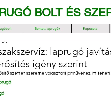
RUGÓ BOLT
ÉS SZE
ugóbolt
Bontott laprugók
Kapcsolat
vasás
zakszervíz: laprugó javítá
rősítés igény szerint
sítő szettet szeretne választani járművéhez, itt teheti
aprugó
gó