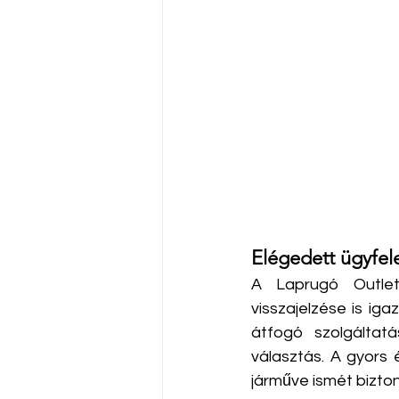
Elégedett ügyfele
A Laprugó Outlet
visszajelzése is iga
átfogó szolgáltatá
választás. A gyors
járműve ismét bizt