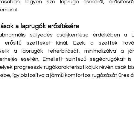
tásában, legyen szó laprugó cseréről, erősítésr
lémáról.
ások a laprugók erősítésére
 abnormális süllyedés csökkentése érdekében a L
 erősítő szetteket kínál. Ezek a szettek továb
elik a laprugók teherbírását, minimalizálva a jár
erhelés esetén. Emellett szintező segédrugókat is 
lyek progresszív rugókarakterisztikájuk révén csak biz
be, így biztosítva a jármű komfortos rugózását üres áll