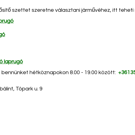
sítő szettet szeretne választani járművéhez, itt teheti
aprugó
gó
ó laprugó
 bennünket hétköznapokon 8.00 - 19.00 között:  
+3613
álint, Tópark u. 9