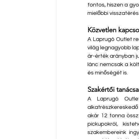
fontos, hiszen a gyo
mielőbbi visszatérés
Közvetlen kapcso
A Laprugó Outlet ren
világ legnagyobb lap
ár-érték arányban j
lánc nemcsak a költ
és minőségét is. ​
Szakértői tanácsa
A Laprugó Outle
alkatrészkereskedő 
akár 12 tonna össz
pickupokról, kiste
szakembereink ingy