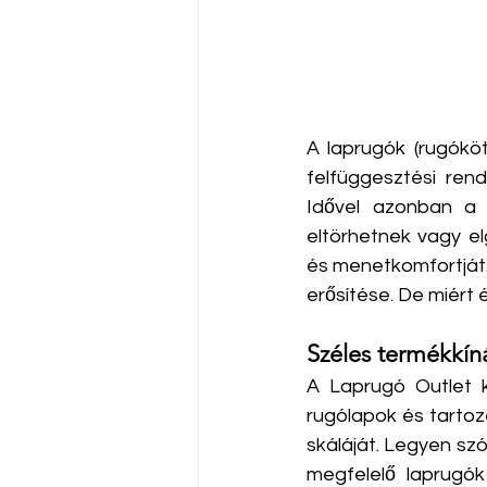
A laprugók (rugókö
felfüggesztési rend
Idővel azonban a 
eltörhetnek vagy el
és menetkomfortját.
erősítése. De miért
Széles termékkíná
A Laprugó Outlet k
rugólapok és tartoz
skáláját. Legyen szó
megfelelő laprugók