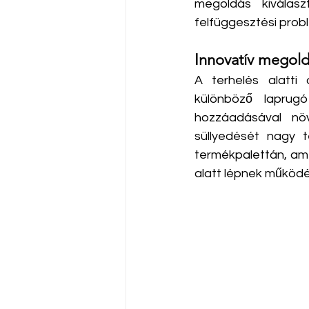
megoldás kiválasz
felfüggesztési prob
Innovatív megold
A terhelés alatti
különböző laprugó
hozzáadásával növ
süllyedését nagy t
termékpalettán, ame
alatt lépnek működés