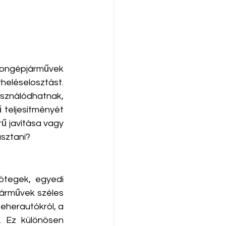
ongépjárművek 
eléselosztást. 
ználódhatnak, 
teljesítményét 
 javítása vagy 
sztani?​
tegek, egyedi 
árművek széles 
eherautókról, a 
. Ez különösen 