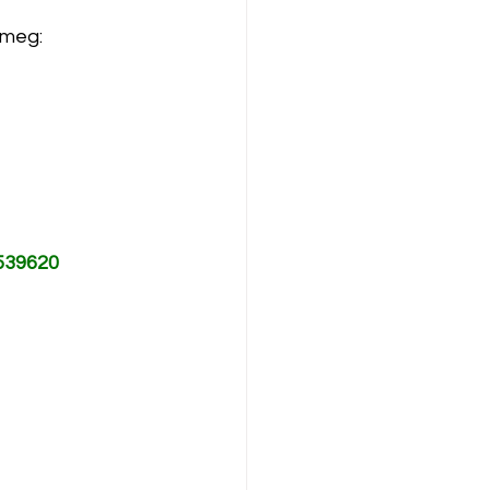
 meg:
539620