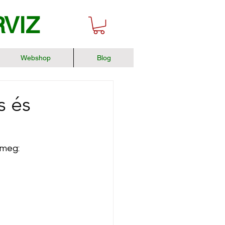
RVIZ
Webshop
Blog
s és
 meg: