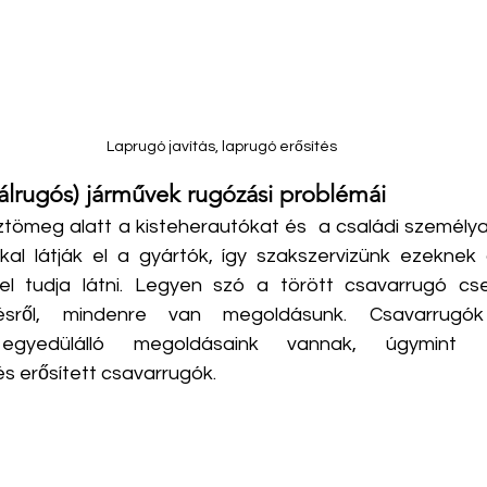
Laprugó javítás, laprugó erősítés
rálrugós) járművek rugózási problémái
ztömeg alatt a kisteherautókat és  a családi személy
kal látják el a gyártók, így szakszervizünk ezeknek
s el tudja látni. Legyen szó a törött csavarrugó cse
tésről, mindenre van megoldásunk. Csavarrugók 
gyedülálló megoldásaink vannak, úgymint erő
 erősített csavarrugók.