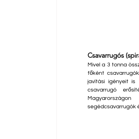
Csavarrugós (spi
Mivel a 3 tonna öss
főként csavarrugók
javítási igényeit i
csavarrugó erősí
Magyarországon e
segédcsavarrugók és