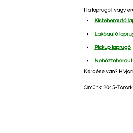
Ha laprugót vagy erő
Kisteherautó l
L
akóautó lapru
Pickup laprugó
Nehézteheraut
Kérdése van? Hívjon
Címünk: 2045-Törörkb