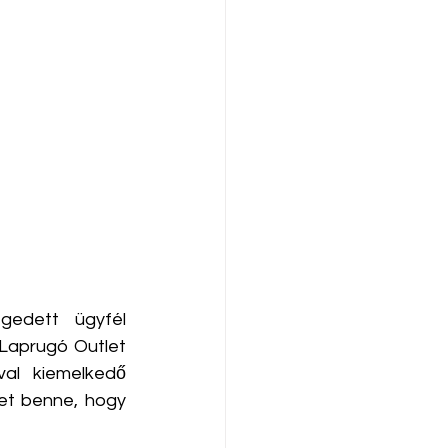
edett ügyfél 
 Laprugó Outlet 
al kiemelkedő 
et benne, hogy 