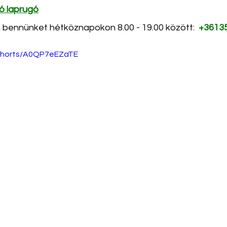
ó laprugó
 bennünket hétköznapokon 8.00 - 19.00 között:  
+3613
/shorts/A0QP7eEZaTE