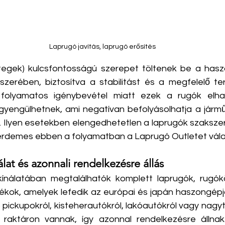
Laprugó javítás, laprugó erősítés
tegek) kulcsfontosságú szerepet töltenek be a hasz
szerében, biztosítva a stabilitást és a megfelelő terh
folyamatos igénybevétel miatt ezek a rugók elhas
gyengülhetnek, ami negatívan befolyásolhatja a jármű 
 Ilyen esetekben elengedhetetlen a laprugók szakszerű
 érdemes ebben a folyamatban a Laprugó Outletet vála
lat és azonnali rendelkezésre állás
ínálatában megtalálhatók komplett laprugók, rugókö
ékok, amelyek lefedik az európai és japán haszongépj
 pickupokról, kisteherautókról, lakóautókról vagy nagyt
 raktáron vannak, így azonnal rendelkezésre állnak