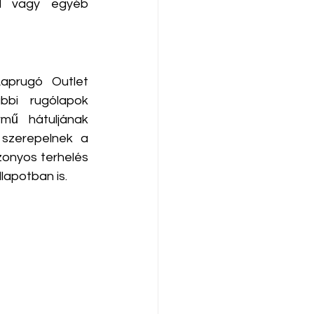
ől vagy egyéb 
aprugó Outlet 
bi rugólapok 
mű hátuljának 
szerepelnek a 
onyos terhelés 
apotban is. ​