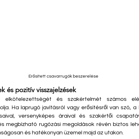
Erősített csavarrugók beszerelése
k és pozitív visszajelzések
 elkötelezettségét és szakértelmét számos elég
zolja. Ha laprugó javításról vagy erősítésről van szó, a
saival, versenyképes áraival és szakértői csapatáv
 és megbízható rugózási megoldások révén biztos leh
onságosan és hatékonyan üzemel majd az utakon.