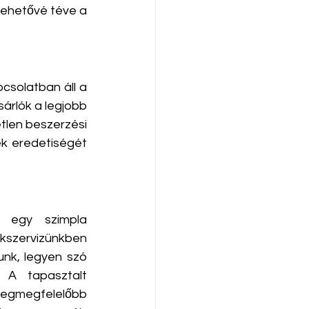
lehetővé téve a 
csolatban áll a 
árlók a legjobb 
len beszerzési 
k eredetiségét 
egy szimpla 
kszervizünkben 
k, legyen szó 
 A tapasztalt 
egmegfelelőbb 